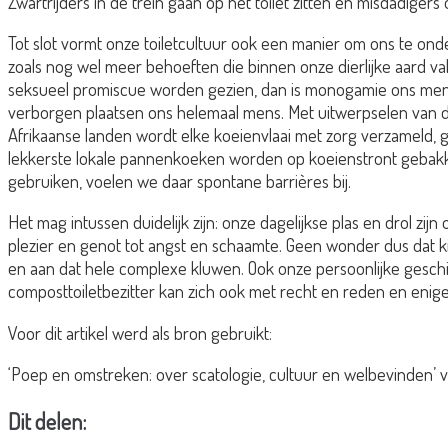
Zwartrijders in de trein gaan op het toilet zitten en misdadigers
Tot slot vormt onze toiletcultuur ook een manier om ons te onde
zoals nog wel meer behoeften die binnen onze dierlijke aard va
seksueel promiscue worden gezien, dan is monogamie ons menseli
verborgen plaatsen ons helemaal mens. Met uitwerpselen van d
Afrikaanse landen wordt elke koeienvlaai met zorg verzameld, 
lekkerste lokale pannenkoeken worden op koeienstront gebakk
gebruiken, voelen we daar spontane barrières bij.
Het mag intussen duidelijk zijn: onze dagelijkse plas en drol 
plezier en genot tot angst en schaamte. Geen wonder dus dat k
en aan dat hele complexe kluwen. Ook onze persoonlijke geschi
composttoiletbezitter kan zich ook met recht en reden en enig
Voor dit artikel werd als bron gebruikt:
‘Poep en omstreken: over scatologie, cultuur en welbevinden’ va
Dit delen: