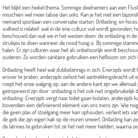
Het blijkt een heikel thema. Sommige deelnemers aan een Flu
misschien wel meer taboe dan seks. Kan je het met een bijzonder
niemand spontaan een conversatie starten. Ontlasting, en feces 
vuilheid is relatief: wat in de ene cultuur vuil wordt gevonden, h
beschouwd dan wat we in het westen doen: de ontlasting in de
struikjes te doen wanneer de nood hoog is. Bij sommige stamm
halen. Er zijn culturen waar het als onbehoorlijk wordt beschouw
ouderen. Zo worden sanitaire gebruiken een hefboom om zich te 
Ontlasting heeft heel wat dubbelzinnigs in zich. Enerzijds wordt
erover te praten, anderzijds oefent het aantrekkingskracht uit e
roept het onze walging op, aan de andere kant zijn we allemaal
geïnspireerd zijn door ontlasting is het ook niet ongebruikelijk 
ontlasting. Enerzijds vergt naar toilet gaan loslaten, anderzij
bovendien een definiërend element van ons mens zijn. Wie nog nie
die geen plas of stoelgang meer kan ophouden, verliest iets van
de gek die zijn eigen kak op de muren smeert. Ontlasting kan
de latrines te gebruiken tot ze het niet meer hielden, waarna z