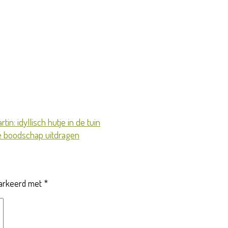
in: idyllisch hutje in de tuin
de boodschap uitdragen
markeerd met
*