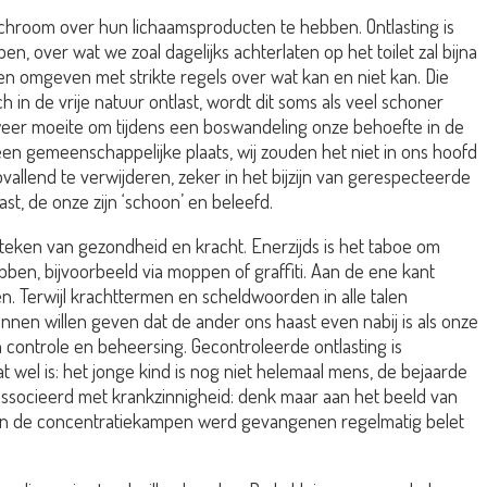
hroom over hun lichaamsproducten te hebben. Ontlasting is
, over wat we zoal dagelijks achterlaten op het toilet zal bijna
 en omgeven met strikte regels over wat kan en niet kan. Die
ch in de vrije natuur ontlast, wordt dit soms als veel schoner
 weer moeite om tijdens een boswandeling onze behoefte in de
n gemeenschappelijke plaats, wij zouden het niet in ons hoofd
pvallend te verwijderen, zeker in het bijzijn van gerespecteerde
t, de onze zijn ‘schoon’ en beleefd.
ls teken van gezondheid en kracht. Enerzijds is het taboe om
ebben, bijvoorbeeld via moppen of graffiti. Aan de ene kant
n. Terwijl krachttermen en scheldwoorden in alle talen
 kennen willen geven dat de ander ons haast even nabij is als onze
n controle en beheersing. Gecontroleerde ontlasting is
at wel is: het jonge kind is nog niet helemaal mens, de bejaarde
geassocieerd met krankzinnigheid: denk maar aan het beeld van
. In de concentratiekampen werd gevangenen regelmatig belet