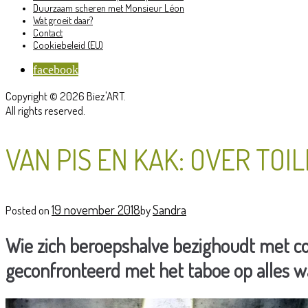
Duurzaam scheren met Monsieur Léon
Wat groeit daar?
Contact
Cookiebeleid (EU)
facebook
Copyright © 2026 Biez'ART.
All rights reserved.
VAN PIS EN KAK: OVER TO
19 november 2018
Sandra
Posted on
by
Wie zich beroepshalve bezighoudt met com
geconfronteerd met het taboe op alles w