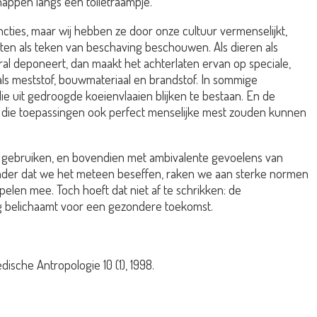
snappen langs een toiletraampje.
ncties, maar wij hebben ze door onze cultuur vermenselijkt,
asten als teken van beschaving beschouwen. Als dieren als
ral deponeert, dan maakt het achterlaten ervan op speciale,
ls meststof, bouwmateriaal en brandstof. In sommige
e uit gedroogde koeienvlaaien blijken te bestaan. En de
 die toepassingen ook perfect menselijke mest zouden kunnen
 en gebruiken, en bovendien met ambivalente gevoelens van
Zonder dat we het meteen beseffen, raken we aan sterke normen
elen mee. Toch hoeft dat niet af te schrikken: de
ng belichaamt voor een gezondere toekomst.
ische Antropologie 10 (1), 1998.