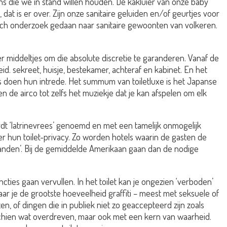
die we in stand willen houden. De kakluier van onze baby
 is er over. Zijn onze sanitaire geluiden en/of geurtjes voor
sch onderzoek gedaan naar sanitaire gewoonten van volkeren.
r middeltjes om die absolute discretie te garanderen. Vanaf de
id. sekreet, huisje, bestekamer, achteraf en kabinet. En het
jvers doen hun intrede. Het summum van toiletluxe is het Japanse
n de airco tot zelfs het muziekje dat je kan afspelen om elk
t ‘latrinevrees’ genoemd en met een tamelijk onmogelijk
r hun toilet-privacy. Zo worden hotels waarin de gasten de
anden’. Bij de gemiddelde Amerikaan gaan dan de nodige
cties gaan vervullen. In het toilet kan je ongezien ‘verboden’
ar je de grootste hoeveelheid graffiti – meest met seksuele of
en, of dingen die in publiek niet zo geaccepteerd zijn zoals
Misschien wat overdreven, maar ook met een kern van waarheid.