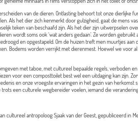
 of geheime minnaars in films verstoppen zich in het toilet of ont
rscheiden van de dieren. Ontlasting behoort tot onze dierlijke fu
llen. Als het dier zich kenmerkt door gulzigheid, gaat de mens v
jk teken van beschaafd zijn. Als het dier zijn uitwerpselen ove
ieren wordt soms ook ‘wat anders gedaan’. Ze worden gebruikt a
gedroogd en opgestapeld. Om de huizen treft men muurtjes aan di
en. Bodems worden verrijkt met dierenmest. Hoewel we voor al
zijn omgeven met taboe, met cultureel bepaalde regels, verboden
iezen voor een composttoilet best wel een uitdaging kan zijn. 
edenis en onze vroegste ervaringen in het gezin van herkomst sp
e trots een culturele wegbereider voelen, iemand die veranderi
n cultureel antropoloog Sjaak van der Geest, gepubliceerd in Med