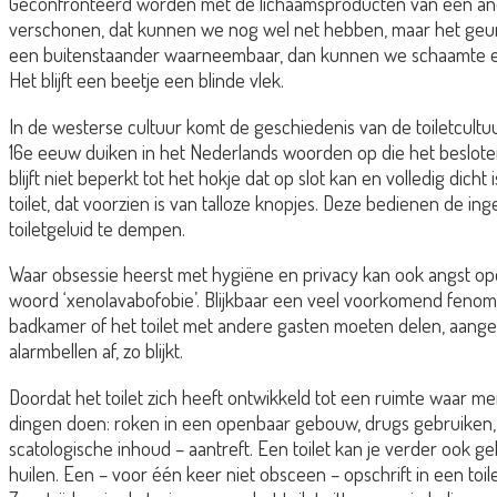
Geconfronteerd worden met de lichaamsproducten van een ande
verschonen, dat kunnen we nog wel net hebben, maar het geurtj
een buitenstaander waarneembaar, dan kunnen we schaamte erv
Het blijft een beetje een blinde vlek.
In de westerse cultuur komt de geschiedenis van de toiletcultu
16e eeuw duiken in het Nederlands woorden op die het besloten k
blijft niet beperkt tot het hokje dat op slot kan en volledig dic
toilet, dat voorzien is van talloze knopjes. Deze bedienen de i
toiletgeluid te dempen.
Waar obsessie heerst met hygiëne en privacy kan ook angst op
woord ‘xenolavabofobie’. Blijkbaar een veel voorkomend fenome
badkamer of het toilet met andere gasten moeten delen, aange
alarmbellen af, zo blijkt.
Doordat het toilet zich heeft ontwikkeld tot een ruimte waar men
dingen doen: roken in een openbaar gebouw, drugs gebruiken, ma
scatologische inhoud – aantreft. Een toilet kan je verder ook ge
huilen. Een – voor één keer niet obsceen – opschrift in een toi