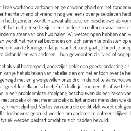
sh Free workshop vertonen enige onwennigheid om het zonder sc
 hechte vriend of vriendin nog wel eens over je seksleven hebben
in het bijzonder, wordt in zowat alle culturen beschouwd als vuil
oeft het niet per se te zijn in een andere. In culturen waar men zi
 intieme sfeer van ons huis halen. Wij westerlingen hebben dan
en wordt het normaal bevonden om zich samen te ontlasten op ee
d om aan te kondigen dat je naar het toilet gaat, je hoort je ono
distantiëren van anderen – hun gewoonten zijn ‘vies’ of ongepas
 het als vuil bestempeld, anderzijds geldt een goede ontlasting a
n kan je het als teken van rebellie zien om het er toch over te h
 geneigd met enig welgevallen onze drol in de pot te aanschouwe
dat geliefden elkaar ‘scheetje’ of ‘drolletje’ noemen. Alsof we te
ds kan je een probleemloze stoelgang beschouwen als een teken va
t zindelijk of niet meer zindelijk is, lijkt anders mens dan wie d
 zijn menselijkheid. Verlies van controle op dit vlak wordt ook 
 zelfs doelbewust gebruikt worden om anderen te ontmenselijken
e fysiek werden bestraft omdat ze zich hadden bevuild.