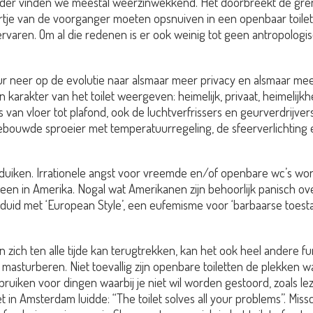
r vinden we meestal weerzinwekkend. Het doorbreekt de grens 
e van de voorganger moeten opsnuiven in een openbaar toilet, dat
aren. Om al die redenen is er ook weinig tot geen antropologi
ur neer op de evolutie naar alsmaar meer privacy en alsmaar mee
arakter van het toilet weergeven: heimelijk, privaat, heimelijkhe
ht is van vloer tot plafond, ook de luchtverfrissers en geurverdri
ngebouwde sproeier met temperatuurregeling, de sfeerverlichting e
duiken. Irrationele angst voor vreemde en/of openbare wc’s word
en in Amerika. Nogal wat Amerikanen zijn behoorlijk panisch ove
duid met ‘European Style’, een eufemisme voor ‘barbaarse toest
 zich ten alle tijde kan terugtrekken, kan het ook heel andere fun
sturberen. Niet toevallig zijn openbare toiletten de plekken wa
bruiken voor dingen waarbij je niet wil worden gestoord, zoals lez
let in Amsterdam luidde: “The toilet solves all your problems”. 