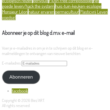
ecologisch reizen
eenvoud
Flush Free composttoilet
het
goede leven/hack the system
huis-tuin-keuken-ecologie
Monsieur Léon
natuur ervaren
permacultuur
Plasticvrij Leven
voedsel
Abonneer je op dit blog d.m.v. e-mail
Voer je e-mailadres in om je in te schrijven op dit blog en e-
mailmeldingen te ontvangen van nieuwe berichten.
E-mailadres
Abonneren
facebook
Copyright © 2026 Biez'ART.
All rights reserved.