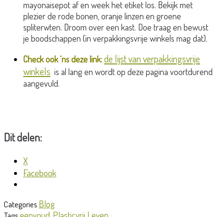
mayonaisepot af en week het etiket los. Bekijk met
plezier de rode bonen, oranje linzen en groene
spliterwten. Droom over een kast. Doe traag en bewust
je boodschappen (in verpakkingsvrije winkels mag dat).
de lijst van verpakkingsvrije
Check ook ‘ns deze link:
winkels
is al lang en wordt op deze pagina voortdurend
aangevuld.
Dit delen:
X
Facebook
Blog
Categories
eenvoud
Plasticvrij Leven
Tags
,