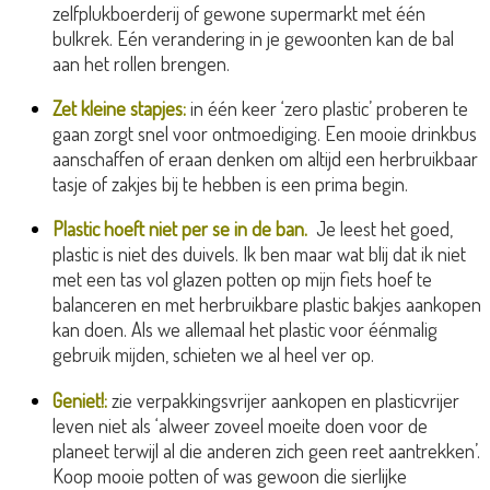
zelfplukboerderij of gewone supermarkt met één
bulkrek. Eén verandering in je gewoonten kan de bal
aan het rollen brengen.
Zet kleine stapjes:
in één keer ‘zero plastic’ proberen te
gaan zorgt snel voor ontmoediging. Een mooie drinkbus
aanschaffen of eraan denken om altijd een herbruikbaar
tasje of zakjes bij te hebben is een prima begin.
Plastic hoeft niet per se in de ban.
Je leest het goed,
plastic is niet des duivels. Ik ben maar wat blij dat ik niet
met een tas vol glazen potten op mijn fiets hoef te
balanceren en met herbruikbare plastic bakjes aankopen
kan doen. Als we allemaal het plastic voor éénmalig
gebruik mijden, schieten we al heel ver op.
Geniet!:
zie verpakkingsvrijer aankopen en plasticvrijer
leven niet als ‘alweer zoveel moeite doen voor de
planeet terwijl al die anderen zich geen reet aantrekken’.
Koop mooie potten of was gewoon die sierlijke