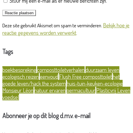
Stuur mij een e-mail als er nieuwe berichten zijn.
Bekijk hoe je
Deze site gebruikt Akismet om spam te verminderen.
reactie gegevens worden verwerkt
.
Tags
boekbespreking
composttoiletverhalen
duurzaam leven
ecologisch reizen
eenvoud
Flush Free composttoilet
het
goede leven/hack the system
huis-tuin-keuken-ecologie
Monsieur Léon
natuur ervaren
permacultuur
Plasticvrij Leven
voedsel
Abonneer je op dit blog d.m.v. e-mail