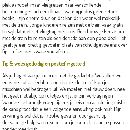
plek aandoet, maar vliegreizen naar verschillende
bestemmingen achter elkaar – waarbij je dus geen retour
boekt – zijn enorm duur en dat kan dan weer wel makkelijk
met de trein. Jonge kinderen reizen met de trein vaak gratis
terwijl dat met het vliegtuig niet zo is. Beschouw je keuze om
met de trein te reizen als een donatie aan een goed doel. Het
geeft je een prettig gevoel in plaats van schuldgevoelens over
fijn stof en een zware voetafdruk.
Tip 5: wees geduldig en positief ingesteld
Als je begint aan je treinreis met de gedachte ‘We zullen wel
eens zien of dat echt te doen is met de trein.’, kom je
misschien wel bedrogen uit. We moeten niet flauw doen: nee,
het gaat niet altijd op rolletjes en ja, er zijn vertragingen.
Wanneer je tamelijk vroeg tijdens je reis een aansluiting mist, is
de kans groot dat je een volgende aansluiting ook mist. Mijn
ervaring is wel dat je in zulke gevallen doorgaans op
deskundige hulp kan rekenen om je routeplan aan te passen
zonder meerkost.