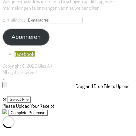
Voer je e-mailadres in om je in te schrijven op dit blog en e-
mailmeldingen te ontvangen van nieuwe berichten.
E-mailadres
Abonneren
facebook
Copyright © 2026 Biez'ART.
All rights reserved.
×
Drag and Drop File to Upload
or
Select File
Please Upload Your Receipt