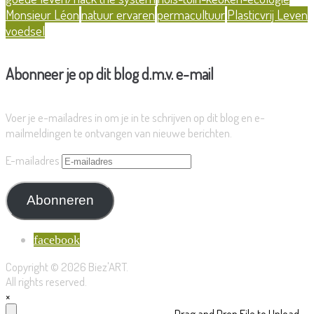
Monsieur Léon
natuur ervaren
permacultuur
Plasticvrij Leven
voedsel
Abonneer je op dit blog d.m.v. e-mail
Voer je e-mailadres in om je in te schrijven op dit blog en e-
mailmeldingen te ontvangen van nieuwe berichten.
E-mailadres
Abonneren
facebook
Copyright © 2026 Biez'ART.
All rights reserved.
×
Drag and Drop File to Upload