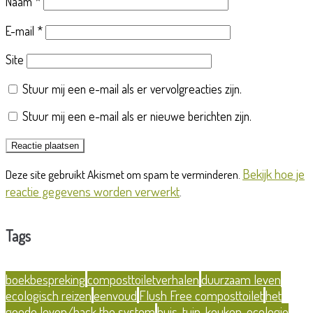
Naam
*
E-mail
*
Site
Stuur mij een e-mail als er vervolgreacties zijn.
Stuur mij een e-mail als er nieuwe berichten zijn.
Bekijk hoe je
Deze site gebruikt Akismet om spam te verminderen.
reactie gegevens worden verwerkt
.
Tags
boekbespreking
composttoiletverhalen
duurzaam leven
ecologisch reizen
eenvoud
Flush Free composttoilet
het
goede leven/hack the system
huis-tuin-keuken-ecologie