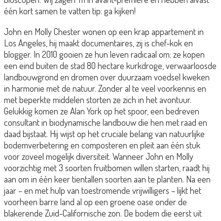
één kort samen te vatten tip: ga kijken!
John en Molly Chester wonen op een krap appartement in
Los Angeles, hij maakt documentaires, zij is chef-kok en
blogger. In 2010 gooien ze hun leven radicaal om: ze kopen
een eind buiten de stad 80 hectare kurkdroge, verwaarloosde
landbouwgrond en dromen over duurzaam voedsel kweken
in harmonie met de natuur. Zonder al te veel voorkennis en
met beperkte middelen storten ze zich in het avontuur.
Gelukkig komen ze Alan York op het spoor, een bedreven
consultant in biodynamische landbouw die hen met raad en
daad bijstaat. Hij wijst op het cruciale belang van natuurlijke
bodemverbetering en composteren en pleit aan één stuk
voor zoveel mogelijk diversiteit. Wanneer John en Molly
voorzichtig met 3 soorten fruitbomen willen starten, raadt hij
aan om in één keer tientallen soorten aan te planten. Na een
jaar – en met hulp van toestromende vrijwilligers – lijkt het
voorheen barre land al op een groene oase onder de
blakerende Zuid-Californische zon. De bodem die eerst uit