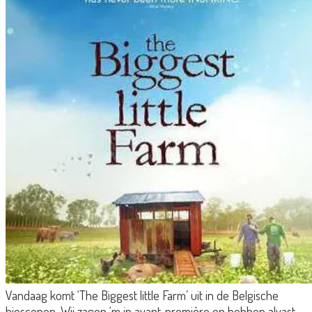
Vandaag komt ‘The Biggest little Farm’ uit in de Belgische
bioscopen. Wij zagen ‘m in avant-première en hebben alvast