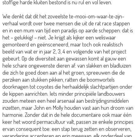
stoffige harde kluiten bestond is nu rul en vol leven.
Wie denkt dat dit het zoveelste te-mooi-om-waar-te-zijn-
verhaal wordt over twee mensen die uit de rat race stappen
en in een mum van tijd een paradijs op aarde scheppen: dat is
het – gelukkig! – niet. Je krijgt als kijker een weliswaar
gemonteerd en geënsceneerd, maar toch ook realistisch
beeld van wat er in jaar 2, 3, 4 en volgende van het project
gebeurt. Op de diversiteit aan gewassen komt al gauw een
hele schare ongewenste dieren af: van slakken en bladluizen
die zich te goed doen aan al het groen, spreeuwen die de
perziken aan stukken pikken, ratten die boomwortels
doorknagen tot coyotes die herhaaldelijk slachtpartijen onder
de kippen aanrichten. Iets minder principiële landbouwers
zouden meteen een heel arsenaal aan bestrijdingsmiddelen
inzetten, maar John en Molly houden vast aan hun droom van
harmonie. Zonder dat in de hele documentaire ook maar één
keer het woord permacultuur valt, passen ze enkele principes
ervan consequent toe: een stap terug zetten en observeren,
verandering accepteren en erin meegaan, elk onderdeel van